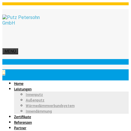
MENÜ
Home
Leistungen
Innenputz
Außenputz
Wärmedämmverbundsystem
Innendämmung
Zertifikate
Referenzen
Partner