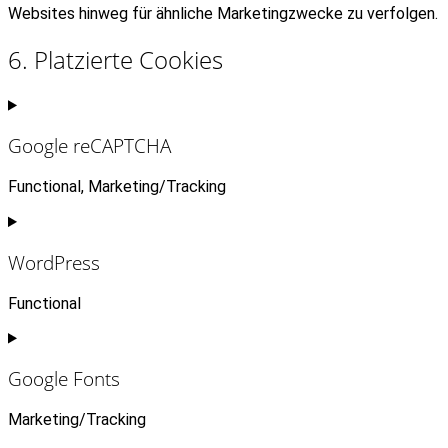
Websites hinweg für ähnliche Marketingzwecke zu verfolgen.
6. Platzierte Cookies
Google reCAPTCHA
Functional, Marketing/Tracking
Consent
to
service
WordPress
google-
recaptcha
Functional
Consent
to
service
Google Fonts
wordpress
Marketing/Tracking