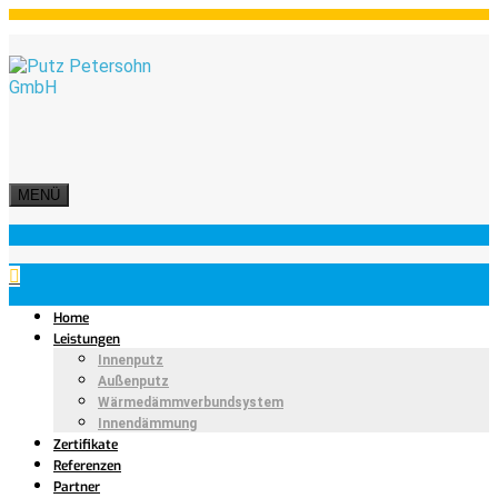
MENÜ
Home
Leistungen
Innenputz
Außenputz
Wärmedämmverbundsystem
Innendämmung
Zertifikate
Referenzen
Partner