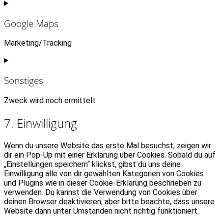
Consent
to
service
Google Maps
google-
fonts
Marketing/Tracking
Consent
to
service
Sonstiges
google-
maps
Zweck wird noch ermittelt
Consent
7. Einwilligung
to
service
sonstiges
Wenn du unsere Website das erste Mal besuchst, zeigen wir
dir ein Pop-Up mit einer Erklärung über Cookies. Sobald du auf
„Einstellungen speichern“ klickst, gibst du uns deine
Einwilligung alle von dir gewählten Kategorien von Cookies
und Plugins wie in dieser Cookie-Erklärung beschrieben zu
verwenden. Du kannst die Verwendung von Cookies über
deinen Browser deaktivieren, aber bitte beachte, dass unsere
Website dann unter Umständen nicht richtig funktioniert.